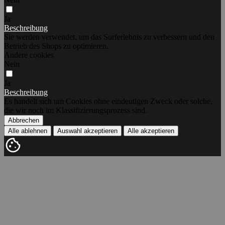
Ja
Beschreibung
Sie werden verwendet, um das Surferlebnis zu verbessern und den
Betrieb des Shops zu optimieren.
Andere cookies
Nein
Ja
Beschreibung
Es handelt sich um Cookies ohne eindeutigen Zweck oder solche,
die wir noch im Klassifizierungsprozess sind.
Abbrechen
Alle ablehnen
Auswahl akzeptieren
Alle akzeptieren