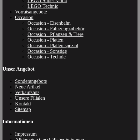
LEGO Super Mario
LEGO Technic
Vorratsangebote
Occasion
Occasion - Eisenbahn
Occasion - Fahrzeugzubehör
Occasion - Pflanzen & Tiere
Occasion - Platten
Occasion - Platten spezial
Occasion - Sonstige
Occasion - Technic
Unser Angebot
Sonderangebote
Neue Artikel
Verkaufshits
Unsere Filialen
Kontakt
Sitemap
Informationen
Impressum
Allgemeine Geschäftsbedingungen