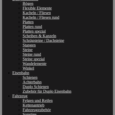
Bögen
Flexible Elemente
Kacheln / Fliesen
Kacheln / Fliesen rund
Platten
Platten rund
Platten spezial
Scheiben & Kanzeln
Schrägsteine / Dachsteine
Stangen
Steine
Steine rund
Steine spezial
Wandelemente
Winkel
Eisenbahn
Schienen
Achterbahn
Duplo Schienen
Zubehör für Duplo Eisenbahn
Fahrzeug
Felgen und Reifen
Kettenantrieb
Fahrzeugzubehör
Sonstige