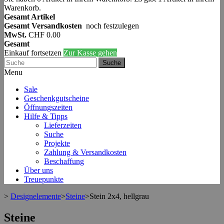
Warenkorb.
Gesamt Artikel
Gesamt Versandkosten
noch festzulegen
MwSt.
CHF 0.00
Gesamt
Einkauf fortsetzen
Zur Kasse gehen
Suche
Menu
Sale
Geschenkgutscheine
Öffnungszeiten
Hilfe & Tipps
Lieferzeiten
Suche
Projekte
Zahlung & Versandkosten
Beschaffung
Über uns
Treuepunkte
>
Designelemente
>
Steine
>
Stein 2x4, hellgrau
Steine