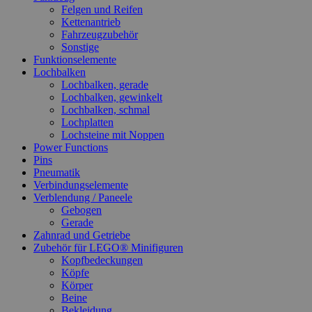
Felgen und Reifen
Kettenantrieb
Fahrzeugzubehör
Sonstige
Funktionselemente
Lochbalken
Lochbalken, gerade
Lochbalken, gewinkelt
Lochbalken, schmal
Lochplatten
Lochsteine mit Noppen
Power Functions
Pins
Pneumatik
Verbindungselemente
Verblendung / Paneele
Gebogen
Gerade
Zahnrad und Getriebe
Zubehör für LEGO® Minifiguren
Kopfbedeckungen
Köpfe
Körper
Beine
Bekleidung