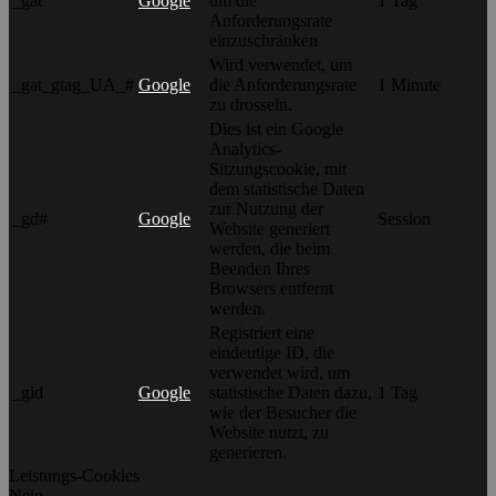
_gat
Google
um die
1 Tag
Anforderungsrate
einzuschränken
Wird verwendet, um
_gat_gtag_UA_#
Google
die Anforderungsrate
1 Minute
zu drosseln.
Dies ist ein Google
Analytics-
Sitzungscookie, mit
dem statistische Daten
zur Nutzung der
_gd#
Google
Session
Website generiert
werden, die beim
Beenden Ihres
Browsers entfernt
werden.
Registriert eine
eindeutige ID, die
verwendet wird, um
_gid
Google
statistische Daten dazu,
1 Tag
wie der Besucher die
Website nutzt, zu
generieren.
Leistungs-Cookies
Nein