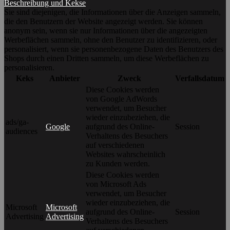
Beschreibung und Kekse
Sie sind diejenigen, die Informationen über die Anzeigen sammeln,
die den Benutzern der Website angezeigt werden. Sie können
anonym sein, wenn sie nur Informationen über die angezeigten
Werbeflächen sammeln, ohne den Benutzer zu identifizieren, oder
personalisiert, wenn sie personenbezogene Daten des Benutzers des
Shops durch einen Dritten sammeln, um diese Werbeflächen zu
personalisieren.
Keks
Anbieter
Zweck
Verfallsdatum
Diese Cookies werden
von Google AdWords
verwendet, um Besucher
wieder einzubeziehen, die
ads/ga-
Google
aufgrund des Online-
Session
audiences
Verhaltens des Besuchers
auf verschiedenen
Websites wahrscheinlich
zu Kunden werden.
Diese Cookies werden
von Microsoft Ads
verwendet, um Besucher
wieder einzubeziehen, die
Microsoft
Microsoft
aufgrund des Online-
Session
Advertising
Advertising
Verhaltens des Besuchers