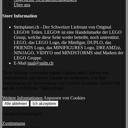
Über uns
Store Information
Steinplanet.ch - Der Schweizer Lieferant von Original
LEGO® Teilen. LEGO® ist eine Handelsmarke der LEGO
Group, welche diese Seite weder betreibt, noch unterstützt.
LEGO, das LEGO Logo, die Minifigur, DUPLO, das
FRIENDS Logo, das MINIFIGURES Logo, DREAMZzz,
NINJAGO, VIDIYO und MINDSTORMS sind Marken der
LEGO Gruppe.
E-Mail
mail@spiln.ch
Diese Website verwendet eigene Cookies und Cookies von
Drittanbietern, um unsere Dienste zu verbessern. Um Ihre
Zustimmung zur Verwendung von Cookies zu geben, klicken Sie
auf die Schaltfläche "Akzeptieren".
Weitere Informationen
Anpassen von Cookies
Alle ablehnen
Ich akzeptiere
Cookie-Einstellungen
Zustimmung