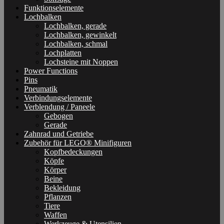
Funktionselemente
Lochbalken
Lochbalken, gerade
Lochbalken, gewinkelt
Lochbalken, schmal
Lochplatten
Lochsteine mit Noppen
Power Functions
Pins
Pneumatik
Verbindungselemente
Verblendung / Paneele
Gebogen
Gerade
Zahnrad und Getriebe
Zubehör für LEGO® Minifiguren
Kopfbedeckungen
Köpfe
Körper
Beine
Bekleidung
Pflanzen
Tiere
Waffen
Werkzeuge & Utensilien