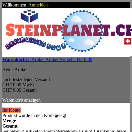
Willkommen,
Anmelden
Warenkorb:
0
Artikel
Artikel
Artikel
CHF 0.00
Keine Artikel
noch festzulegen
Versand
CHF 0.00
MwSt.
CHF 0.00
Gesamt
Warenkorb anzeigen
Ihr Konto
Produkt wurde in den Korb gelegt
Menge
Gesamt
Sie haben
0
Artikel in Ihrem Warenkorb.
Es gibt 1 Artikel in Ihrem