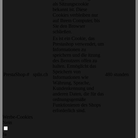
als Sitzungscookie
bekannt ist. Diese
Cookies verbleiben nur
auf Ihrem Computer, bis
Sie den Browser
schließen.
Es ist ein Cookie, das
Prestashop verwendet, um
Informationen zu
speichern und die itzung
des Benutzers offen zu
halten. Ermöglicht das
Speichern von
PrestaShop-#
spiln.ch
480 stunden
Informationen wie
Währung, Sprache,
Kundenkennung und
anderen Daten, die für das
ordnungsgemäße
Funktionieren des Shops
erforderlich sind.
Werbe-Cookies
Nein
Ja