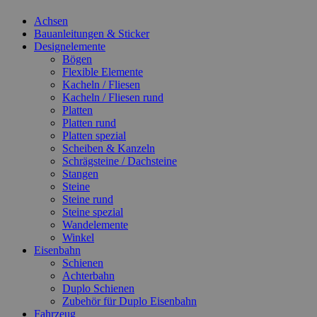
Achsen
Bauanleitungen & Sticker
Designelemente
Bögen
Flexible Elemente
Kacheln / Fliesen
Kacheln / Fliesen rund
Platten
Platten rund
Platten spezial
Scheiben & Kanzeln
Schrägsteine / Dachsteine
Stangen
Steine
Steine rund
Steine spezial
Wandelemente
Winkel
Eisenbahn
Schienen
Achterbahn
Duplo Schienen
Zubehör für Duplo Eisenbahn
Fahrzeug