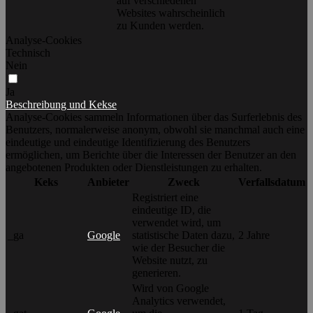
auf verschiedenen
Websites wahrscheinlich
zu Kunden werden.
Analyse-Cookies
Technisch
Nein
Ja
Beschreibung und Kekse
Analyse-Cookies sammeln Informationen über das Surferlebnis des
Benutzers, normalerweise anonym, obwohl sie manchmal auch eine
eindeutige und eindeutige Identifizierung des Benutzers
ermöglichen, um Berichte über die Interessen der Benutzer an den
angebotenen Produkten oder Dienstleistungen zu erhalten.
Keks
Anbieter
Zweck
Verfallsdatum
Registriert eine
eindeutige ID, die
verwendet wird, um
_ga
Google
statistische Daten dazu,
2 Jahre
wie der Besucher die
Website nutzt, zu
generieren.
Wird von Google
Analytics verwendet,