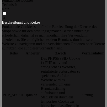
Funktionale Cookies
Technisch
Nein
Ja
Beschreibung und Kekse
Funktionale Cookies sind für die Bereitstellung der Dienste des
Shops sowie für den ordnungsgemäßen Betrieb unbedingt
erforderlich, daher ist es nicht möglich, ihre Verwendung
abzulehnen. Sie ermöglichen es dem Benutzer, durch unsere
Website zu navigieren und die verschiedenen Optionen oder Dienste
zu nutzen, die auf dieser vorhanden sind.
Keks
Anbieter
Zweck
Verfallsdatum
Das PHPSESSID-Cookie
ist PHP nativ und
ermöglicht es Websites,
serialisierte Statusdaten zu
speichern. Auf der
Website wird es
verwendet, um eine
Benutzersitzung
aufzubauen und
PHP_SESSID
spiln.ch
Sitzung
Statusdaten durch ein
temporäres Cookie zu
übergeben, das allgemein