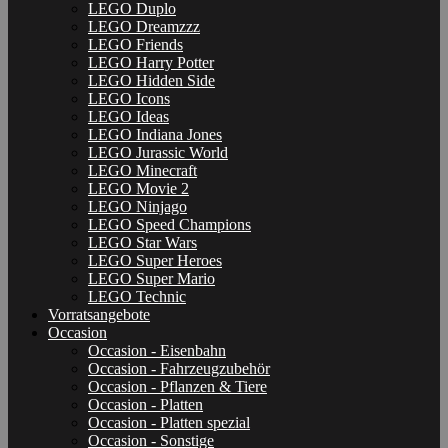
LEGO Duplo
LEGO Dreamzzz
LEGO Friends
LEGO Harry Potter
LEGO Hidden Side
LEGO Icons
LEGO Ideas
LEGO Indiana Jones
LEGO Jurassic World
LEGO Minecraft
LEGO Movie 2
LEGO Ninjago
LEGO Speed Champions
LEGO Star Wars
LEGO Super Heroes
LEGO Super Mario
LEGO Technic
Vorratsangebote
Occasion
Occasion - Eisenbahn
Occasion - Fahrzeugzubehör
Occasion - Pflanzen & Tiere
Occasion - Platten
Occasion - Platten spezial
Occasion - Sonstige