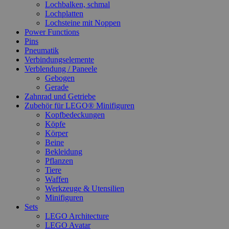
Lochbalken, schmal
Lochplatten
Lochsteine mit Noppen
Power Functions
Pins
Pneumatik
Verbindungselemente
Verblendung / Paneele
Gebogen
Gerade
Zahnrad und Getriebe
Zubehör für LEGO® Minifiguren
Kopfbedeckungen
Köpfe
Körper
Beine
Bekleidung
Pflanzen
Tiere
Waffen
Werkzeuge & Utensilien
Minifiguren
Sets
LEGO Architecture
LEGO Avatar