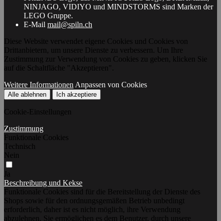
NINJAGO, VIDIYO und MINDSTORMS sind Marken der
LEGO Gruppe.
E-Mail
mail@spiln.ch
Diese Website verwendet eigene Cookies und Cookies von
Drittanbietern, um unsere Dienste zu verbessern. Um Ihre
Zustimmung zur Verwendung von Cookies zu geben, klicken Sie
auf die Schaltfläche "Akzeptieren".
Weitere Informationen
Anpassen von Cookies
Alle ablehnen
Ich akzeptiere
Cookie-Einstellungen
Zustimmung
Funktionale Cookies
Technisch
Nein
Ja
Beschreibung und Kekse
Funktionale Cookies sind für die Bereitstellung der Dienste des
Shops sowie für den ordnungsgemäßen Betrieb unbedingt
erforderlich, daher ist es nicht möglich, ihre Verwendung
abzulehnen. Sie ermöglichen es dem Benutzer, durch unsere