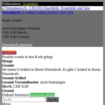
Willkommen,
Anmelden
Warenkorb:
0
Artikel
Artikel
Artikel
CHF 0.00
Keine Artikel
noch festzulegen
Versand
CHF 0.00
MwSt.
CHF 0.00
Gesamt
Warenkorb anzeigen
Ihr Konto
Produkt wurde in den Korb gelegt
Menge
Gesamt
Sie haben
0
Artikel in Ihrem Warenkorb.
Es gibt 1 Artikel in Ihrem
Warenkorb.
Gesamt Artikel
Gesamt Versandkosten
noch festzulegen
MwSt.
CHF 0.00
Gesamt
Einkauf fortsetzen
Zur Kasse gehen
Suche
Menu