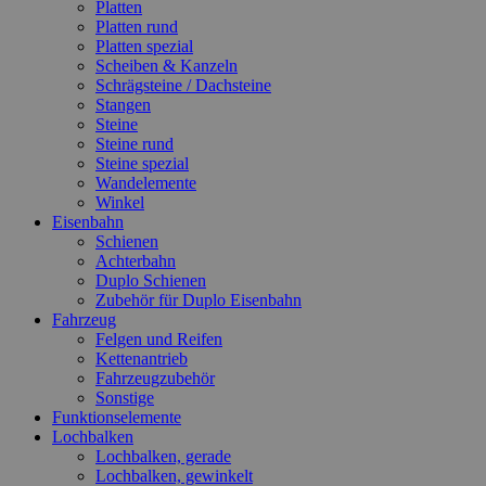
Platten
Platten rund
Platten spezial
Scheiben & Kanzeln
Schrägsteine / Dachsteine
Stangen
Steine
Steine rund
Steine spezial
Wandelemente
Winkel
Eisenbahn
Schienen
Achterbahn
Duplo Schienen
Zubehör für Duplo Eisenbahn
Fahrzeug
Felgen und Reifen
Kettenantrieb
Fahrzeugzubehör
Sonstige
Funktionselemente
Lochbalken
Lochbalken, gerade
Lochbalken, gewinkelt