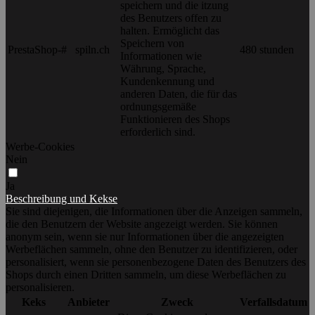
speichern und die itzung
des Benutzers offen zu
halten. Ermöglicht das
Speichern von
PrestaShop-#
spiln.ch
480 stunden
Informationen wie
Währung, Sprache,
Kundenkennung und
anderen Daten, die für das
ordnungsgemäße
Funktionieren des Shops
erforderlich sind.
Werbe-Cookies
Nein
Ja
Beschreibung und Kekse
Sie sind diejenigen, die Informationen über die Anzeigen sammeln,
die den Benutzern der Website angezeigt werden. Sie können
anonym sein, wenn sie nur Informationen über die angezeigten
Werbeflächen sammeln, ohne den Benutzer zu identifizieren, oder
personalisiert, wenn sie personenbezogene Daten des Benutzers des
Shops durch einen Dritten sammeln, um diese Werbeflächen zu
personalisieren.
Keks
Anbieter
Zweck
Verfallsdatum