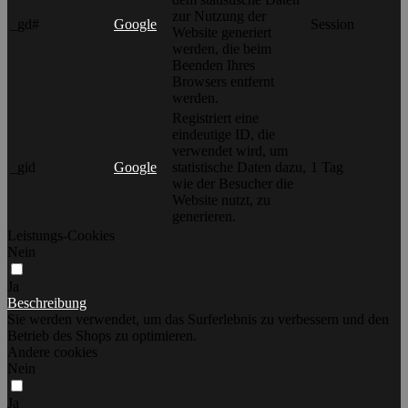
zur Nutzung der
_gd#
Google
Session
Website generiert
werden, die beim
Beenden Ihres
Browsers entfernt
werden.
Registriert eine
eindeutige ID, die
verwendet wird, um
_gid
Google
statistische Daten dazu,
1 Tag
wie der Besucher die
Website nutzt, zu
generieren.
Leistungs-Cookies
Nein
Ja
Beschreibung
Sie werden verwendet, um das Surferlebnis zu verbessern und den
Betrieb des Shops zu optimieren.
Andere cookies
Nein
Ja