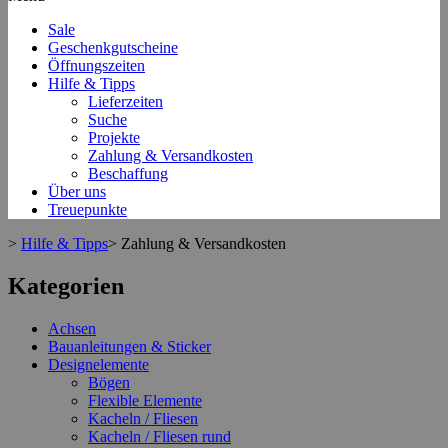
Sale
Geschenkgutscheine
Öffnungszeiten
Hilfe & Tipps
Lieferzeiten
Suche
Projekte
Zahlung & Versandkosten
Beschaffung
Über uns
Treuepunkte
>
Hilfe & Tipps
>
Zahlung & Versandkosten
Kategorien
Achsen
Bauanleitungen & Sticker
Designelemente
Bögen
Flexible Elemente
Kacheln / Fliesen
Kacheln / Fliesen rund