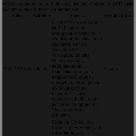
Website zu navigieren und die verschiedenen Optionen oder Dienste
zu nutzen, die auf dieser vorhanden sind.
Keks
Anbieter
Zweck
Verfallsdatum
Das PHPSESSID-Cookie
ist PHP nativ und
ermöglicht es Websites,
serialisierte Statusdaten zu
speichern. Auf der
Website wird es
verwendet, um eine
Benutzersitzung
aufzubauen und
PHP_SESSID
spiln.ch
Sitzung
Statusdaten durch ein
temporäres Cookie zu
übergeben, das allgemein
als Sitzungscookie
bekannt ist. Diese
Cookies verbleiben nur
auf Ihrem Computer, bis
Sie den Browser
schließen.
Es ist ein Cookie, das
Prestashop verwendet, um
Informationen zu