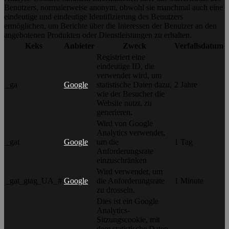
Benutzers, normalerweise anonym, obwohl sie manchmal auch eine
eindeutige und eindeutige Identifizierung des Benutzers
ermöglichen, um Berichte über die Interessen der Benutzer an den
angebotenen Produkten oder Dienstleistungen zu erhalten.
Keks
Anbieter
Zweck
Verfallsdatum
Registriert eine
eindeutige ID, die
verwendet wird, um
_ga
Google
statistische Daten dazu,
2 Jahre
wie der Besucher die
Website nutzt, zu
generieren.
Wird von Google
Analytics verwendet,
_gat
Google
um die
1 Tag
Anforderungsrate
einzuschränken
Wird verwendet, um
_gat_gtag_UA_#
Google
die Anforderungsrate
1 Minute
zu drosseln.
Dies ist ein Google
Analytics-
Sitzungscookie, mit
dem statistische Daten