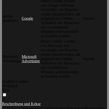
Diese Cookies werden
von Google AdWords
verwendet, um Besucher
wieder einzubeziehen, die
ads/ga-
Google
aufgrund des Online-
Session
audiences
Verhaltens des Besuchers
auf verschiedenen
Websites wahrscheinlich
zu Kunden werden.
Diese Cookies werden
von Microsoft Ads
verwendet, um Besucher
wieder einzubeziehen, die
Microsoft
Microsoft
aufgrund des Online-
Session
Advertising
Advertising
Verhaltens des Besuchers
auf verschiedenen
Websites wahrscheinlich
zu Kunden werden.
Analyse-Cookies
Technisch
Nein
Ja
Beschreibung und Kekse
Analyse-Cookies sammeln Informationen über das Surferlebnis des