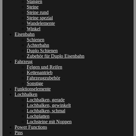
Stangen
Steine
Steine rund
Steine spezial
Wandelemente
Winkel
Eisenbahn
Schienen
Achterbahn
Duplo Schienen
Zubehör für Duplo Eisenbahn
Fahrzeug
Felgen und Reifen
Kettenantrieb
Fahrzeugzubehör
Sonstige
Funktionselemente
Lochbalken
Lochbalken, gerade
Lochbalken, gewinkelt
Lochbalken, schmal
Lochplatten
Lochsteine mit Noppen
Power Functions
Pins