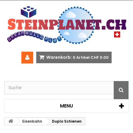
Warenkorb:
0
Artikel
CHF 0.00
MENU
Eisenbahn
Duplo Schienen