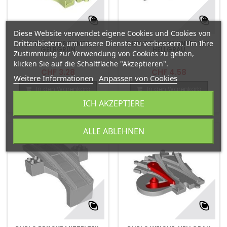
Diese Website verwendet eigene Cookies und Cookies von
Drittanbietern, um unsere Dienste zu verbessern. Um Ihre
DUPLO GLEIS RAMPE,
DUPLO BRÜCKE UNTERTEIL,
GELBGRÜN
HELLGRAU
Zustimmung zur Verwendung von Cookies zu geben,
klicken Sie auf die Schaltfläche "Akzeptieren".
CHF 3.28
CHF 4.58
Weitere Informationen
Anpassen von Cookies
In den Warenkorb
In den Warenkorb
ICH AKZEPTIERE
Zum Vergleich hinzufügen
Zum Vergleich hinzufügen
ALLE ABLEHNEN