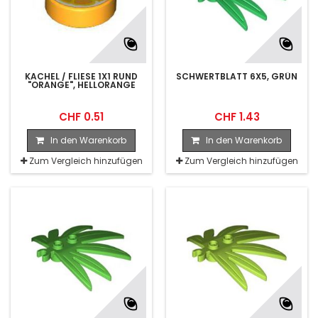
Olivgrün
(5)
Orange
(5)
KACHEL / FLIESE 1X1 RUND
SCHWERTBLATT 6X5, GRÜN
"ORANGE", HELLORANGE
Pink
(5)
CHF 0.51
CHF 1.43
Rot
(11)
In den Warenkorb
In den Warenkorb
Rotorange
(2)
Zum Vergleich hinzufügen
Zum Vergleich hinzufügen
Sandgrün
(1)
Schwarz
(4)
Transparent Grün
(1)
Türkis
(3)