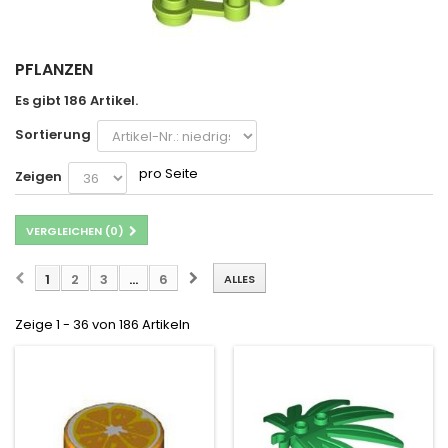
Hellgrau
(1)
PFLANZEN
Hellgrün
(19)
Es gibt 186 Artikel.
Hellorange
(10)
Sortierung
pro Seite
Zeigen
Hellpink
(6)
Koralle
(2)
VERGLEICHEN (
0
)
Lavendel
1
2
(1)
3
...
6
ALLES
Zeige 1 - 36 von 186 Artikeln
Lichtblau
(1)
Limette
(11)
Magenta
(5)