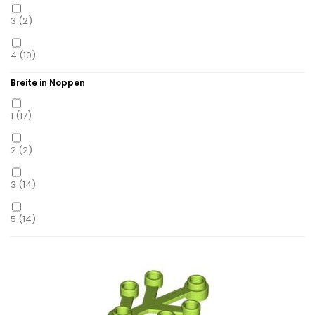
3
(2)
Dunkelgrün
(12)
4
(10)
Dunkelorange
(2)
Breite in Noppen
6
(15)
Dunkelrot
(4)
1
(17)
8
(3)
Dunkelviolett
(3)
2
(2)
Gelb
(8)
3
(14)
Gelbgrün
(1)
5
(14)
Gold Matt
(6)
Grün
(17)
Hellgelb
(2)