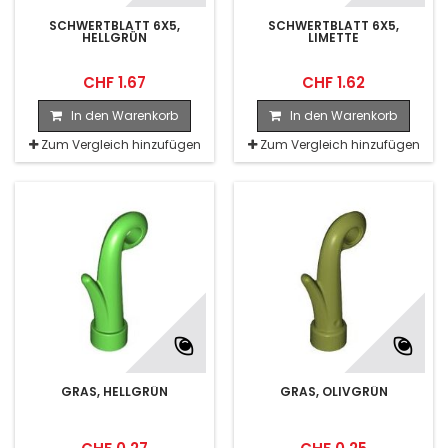
Violett
(2)
SCHWERTBLATT 6X5,
SCHWERTBLATT 6X5,
HELLGRÜN
LIMETTE
Weiss
(10)
CHF 1.67
CHF 1.62
In den Warenkorb
In den Warenkorb
Zum Vergleich hinzufügen
Zum Vergleich hinzufügen
GRAS, HELLGRÜN
GRAS, OLIVGRÜN