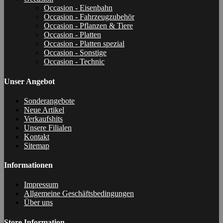
Occasion - Eisenbahn
Occasion - Fahrzeugzubehör
Occasion - Pflanzen & Tiere
Occasion - Platten
Occasion - Platten spezial
Occasion - Sonstige
Occasion - Technic
Unser Angebot
Sonderangebote
Neue Artikel
Verkaufshits
Unsere Filialen
Kontakt
Sitemap
Informationen
Impressum
Allgemeine Geschäftsbedingungen
Über uns
Store Information