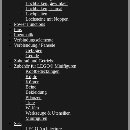
Lochbalken, gewinkelt
Lochbalken, schmal
Lochplatten
Lochsteine mit Noppen
Power Functions
Pins
Pneumatik
Verbindungselemente
Verblendung / Paneele
Gebogen
Gerade
Zahnrad und Getriebe
Zubehör für LEGO® Minifiguren
Kopfbedeckungen
Köpfe
Körper
Beine
Bekleidung
Pflanzen
Tiere
Waffen
Werkzeuge & Utensilien
Minifiguren
Sets
LEGO Architecture