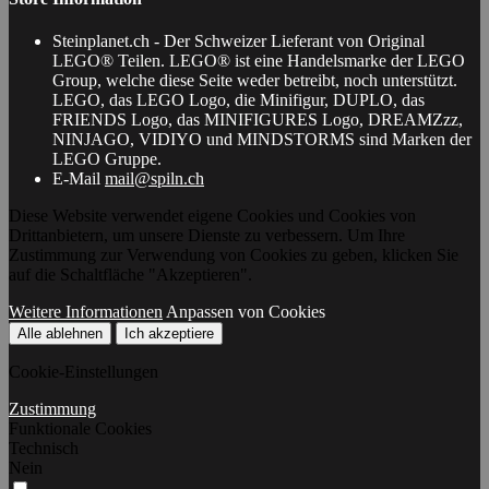
Steinplanet.ch - Der Schweizer Lieferant von Original
LEGO® Teilen. LEGO® ist eine Handelsmarke der LEGO
Group, welche diese Seite weder betreibt, noch unterstützt.
LEGO, das LEGO Logo, die Minifigur, DUPLO, das
FRIENDS Logo, das MINIFIGURES Logo, DREAMZzz,
NINJAGO, VIDIYO und MINDSTORMS sind Marken der
LEGO Gruppe.
E-Mail
mail@spiln.ch
Diese Website verwendet eigene Cookies und Cookies von
Drittanbietern, um unsere Dienste zu verbessern. Um Ihre
Zustimmung zur Verwendung von Cookies zu geben, klicken Sie
auf die Schaltfläche "Akzeptieren".
Weitere Informationen
Anpassen von Cookies
Alle ablehnen
Ich akzeptiere
Cookie-Einstellungen
Zustimmung
Funktionale Cookies
Technisch
Nein