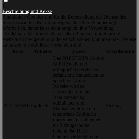
Ja
Beschreibung und Kekse
Funktionale Cookies sind für die Bereitstellung der Dienste des
Shops sowie für den ordnungsgemäßen Betrieb unbedingt
erforderlich, daher ist es nicht möglich, ihre Verwendung
abzulehnen. Sie ermöglichen es dem Benutzer, durch unsere
Website zu navigieren und die verschiedenen Optionen oder Dienste
zu nutzen, die auf dieser vorhanden sind.
Keks
Anbieter
Zweck
Verfallsdatum
Das PHPSESSID-Cookie
ist PHP nativ und
ermöglicht es Websites,
serialisierte Statusdaten zu
speichern. Auf der
Website wird es
verwendet, um eine
Benutzersitzung
aufzubauen und
PHP_SESSID
spiln.ch
Sitzung
Statusdaten durch ein
temporäres Cookie zu
übergeben, das allgemein
als Sitzungscookie
bekannt ist. Diese
Cookies verbleiben nur