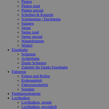
Platten
Platten rund
Platten spezial
Scheiben & Kanzeln
Schrägsteine / Dachsteine
Stangen
Steine
Steine rund
Steine spezial
Wandelemente
Winkel
Eisenbahn
Schienen
Achterbahn
Duplo Schienen
Zubehör für Duplo Eisenbahn
Fahrzeug
Felgen und Reifen
Kettenantrieb
Fahrzeugzubehör
Sonstige
Funktionselemente
Lochbalken
Lochbalken, gerade
Lochbalken, gewinkelt