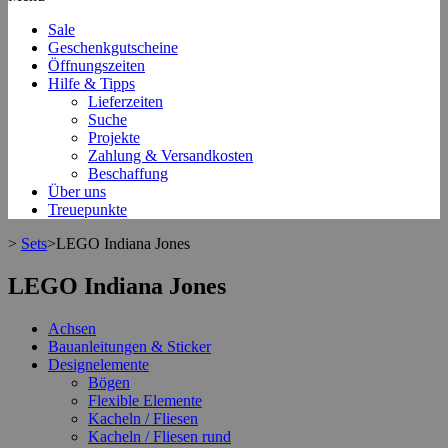
Sale
Geschenkgutscheine
Öffnungszeiten
Hilfe & Tipps
Lieferzeiten
Suche
Projekte
Zahlung & Versandkosten
Beschaffung
Über uns
Treuepunkte
>
Sets
>
LEGO Indiana Jones
LEGO Indiana Jones
Achsen
Bauanleitungen & Sticker
Designelemente
Bögen
Flexible Elemente
Kacheln / Fliesen
Kacheln / Fliesen rund