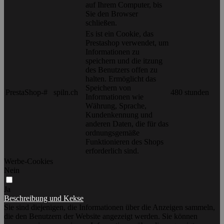
auf Ihrem Computer, bis
Sie den Browser
schließen.
Es ist ein Cookie, das
Prestashop verwendet, um
Informationen zu
speichern und die itzung
des Benutzers offen zu
halten. Ermöglicht das
Speichern von
PrestaShop-#
spiln.ch
480 stunden
Informationen wie
Währung, Sprache,
Kundenkennung und
anderen Daten, die für das
ordnungsgemäße
Funktionieren des Shops
erforderlich sind.
Werbe-Cookies
Nein
Ja
Beschreibung und Kekse
Sie sind diejenigen, die Informationen über die Anzeigen sammeln,
die den Benutzern der Website angezeigt werden. Sie können