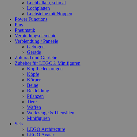
Lochbalken, schmal
Lochplatten
Lochsteine mit Noppen
Power Functions
Pins
Pneumatik
Verbindungselemente
Verblendung / Paneele
Gebogen
Gerade
Zahnrad und Getriebe
Zubehör für LEGO® Minifiguren
Kopfbedeckungen
Köpfe
Körper
Beine
Bekleidung
Pflanzen
Tiere
Waffen
Werkzeuge & Utensilien
Minifiguren
Sets
LEGO Architecture
LEGO Avatar