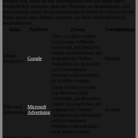
anonym sein, wenn sie nur Informationen über die angezeigten
Werbeflächen sammeln, ohne den Benutzer zu identifizieren, oder
personalisiert, wenn sie personenbezogene Daten des Benutzers des
Shops durch einen Dritten sammeln, um diese Werbeflächen zu
personalisieren.
Keks
Anbieter
Zweck
Verfallsdatum
Diese Cookies werden
von Google AdWords
verwendet, um Besucher
wieder einzubeziehen, die
ads/ga-
Google
aufgrund des Online-
Session
audiences
Verhaltens des Besuchers
auf verschiedenen
Websites wahrscheinlich
zu Kunden werden.
Diese Cookies werden
von Microsoft Ads
verwendet, um Besucher
wieder einzubeziehen, die
Microsoft
Microsoft
aufgrund des Online-
Session
Advertising
Advertising
Verhaltens des Besuchers
auf verschiedenen
Websites wahrscheinlich
zu Kunden werden.