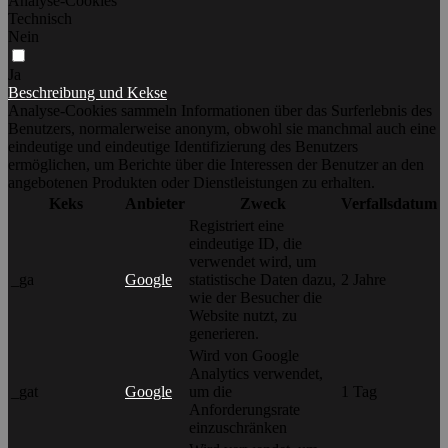
Analyse-Cookies
Technisch
Nein
Ja
Beschreibung und Kekse
Analyse-Cookies sammeln Informationen über das Surferlebnis des
Benutzers, normalerweise anonym, obwohl sie manchmal auch eine
eindeutige und eindeutige Identifizierung des Benutzers
ermöglichen, um Berichte über die Interessen der Benutzer an den
angebotenen Produkten oder Dienstleistungen zu erhalten.
Keks
Anbieter
Zweck
Verfallsdatum
Registriert eine
eindeutige ID, die
verwendet wird, um
_ga
Google
statistische Daten dazu,
2 Jahre
wie der Besucher die
Website nutzt, zu
generieren.
Wird von Google
Analytics verwendet,
_gat
Google
um die
1 Tag
Anforderungsrate
einzuschränken