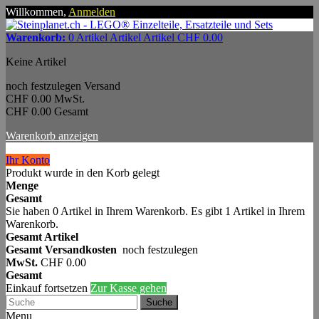
Willkommen,
Anmelden
Warenkorb:
0
Artikel
Artikel
Artikel
CHF 0.00
Keine Artikel
noch festzulegen
Versand
CHF 0.00
MwSt.
CHF 0.00
Gesamt
Warenkorb anzeigen
Ihr Konto
Produkt wurde in den Korb gelegt
Menge
Gesamt
Sie haben
0
Artikel in Ihrem Warenkorb.
Es gibt 1 Artikel in Ihrem
Warenkorb.
Gesamt Artikel
Gesamt Versandkosten
noch festzulegen
MwSt.
CHF 0.00
Gesamt
Einkauf fortsetzen
Zur Kasse gehen
Suche
Menu