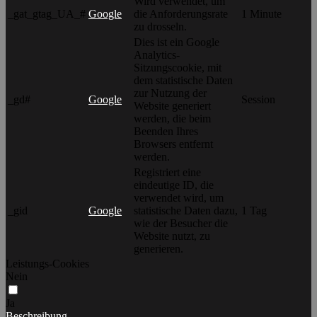
Wird verwendet, um
_gat_gtag_UA_#
Google
die Anforderungsrate
1 Minute
zu drosseln.
Dies ist ein Google
Analytics-
Sitzungscookie, mit
dem statistische Daten
zur Nutzung der
_gd#
Google
Session
Website generiert
werden, die beim
Beenden Ihres
Browsers entfernt
werden.
Registriert eine
eindeutige ID, die
verwendet wird, um
_gid
Google
statistische Daten dazu,
1 Tag
wie der Besucher die
Website nutzt, zu
generieren.
Leistungs-Cookies
Nein
Ja
Beschreibung