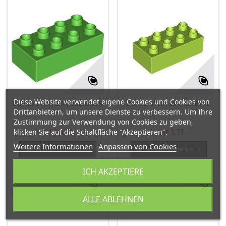
Diese Website verwendet eigene Cookies und Cookies von
DUPLO STEIN 2X4, HELLGRÜN
DUPLO STEIN 2X4, LIMETTE
Drittanbietern, um unsere Dienste zu verbessern. Um Ihre
Zustimmung zur Verwendung von Cookies zu geben,
klicken Sie auf die Schaltfläche "Akzeptieren".
CHF 1.71
CHF 1.71
Weitere Informationen
Anpassen von Cookies
In den Warenkorb
In den Warenkorb
Zum Vergleich hinzufügen
Zum Vergleich hinzufügen
ICH AKZEPTIERE
ALLE ABLEHNEN
DUPLO STEIN 2X2, BEIGE
DUPLO STEIN 2X2, GELB