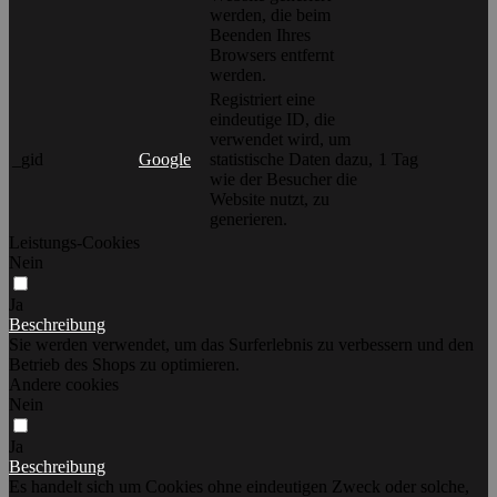
werden, die beim
Beenden Ihres
Browsers entfernt
werden.
Registriert eine
eindeutige ID, die
verwendet wird, um
_gid
Google
statistische Daten dazu,
1 Tag
wie der Besucher die
Website nutzt, zu
generieren.
Leistungs-Cookies
Nein
Ja
Beschreibung
Sie werden verwendet, um das Surferlebnis zu verbessern und den
Betrieb des Shops zu optimieren.
Andere cookies
Nein
Ja
Beschreibung
Es handelt sich um Cookies ohne eindeutigen Zweck oder solche,