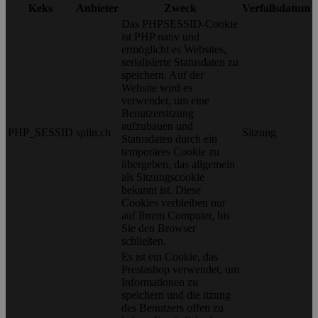
Keks
Anbieter
Zweck
Verfallsdatum
Das PHPSESSID-Cookie
ist PHP nativ und
ermöglicht es Websites,
serialisierte Statusdaten zu
speichern. Auf der
Website wird es
verwendet, um eine
Benutzersitzung
aufzubauen und
PHP_SESSID
spiln.ch
Sitzung
Statusdaten durch ein
temporäres Cookie zu
übergeben, das allgemein
als Sitzungscookie
bekannt ist. Diese
Cookies verbleiben nur
auf Ihrem Computer, bis
Sie den Browser
schließen.
Es ist ein Cookie, das
Prestashop verwendet, um
Informationen zu
speichern und die itzung
des Benutzers offen zu