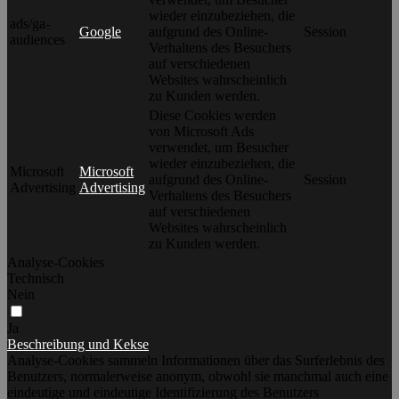
wieder einzubeziehen, die
ads/ga-
Google
aufgrund des Online-
Session
audiences
Verhaltens des Besuchers
auf verschiedenen
Websites wahrscheinlich
zu Kunden werden.
Diese Cookies werden
von Microsoft Ads
verwendet, um Besucher
wieder einzubeziehen, die
Microsoft
Microsoft
aufgrund des Online-
Session
Advertising
Advertising
Verhaltens des Besuchers
auf verschiedenen
Websites wahrscheinlich
zu Kunden werden.
Analyse-Cookies
Technisch
Nein
Ja
Beschreibung und Kekse
Analyse-Cookies sammeln Informationen über das Surferlebnis des
Benutzers, normalerweise anonym, obwohl sie manchmal auch eine
eindeutige und eindeutige Identifizierung des Benutzers