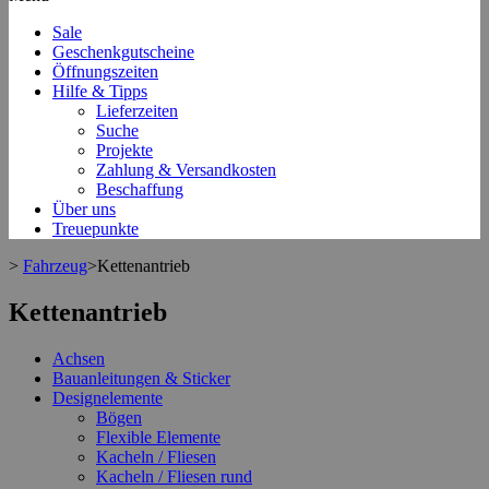
Sale
Geschenkgutscheine
Öffnungszeiten
Hilfe & Tipps
Lieferzeiten
Suche
Projekte
Zahlung & Versandkosten
Beschaffung
Über uns
Treuepunkte
>
Fahrzeug
>
Kettenantrieb
Kettenantrieb
Achsen
Bauanleitungen & Sticker
Designelemente
Bögen
Flexible Elemente
Kacheln / Fliesen
Kacheln / Fliesen rund