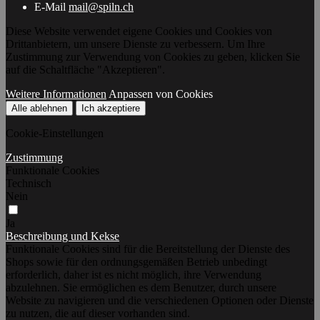
E-Mail
mail@spiln.ch
Diese Website verwendet eigene Cookies und Cookies von
Drittanbietern, um unsere Dienste zu verbessern. Um Ihre
Zustimmung zur Verwendung von Cookies zu geben, klicken Sie
auf die Schaltfläche "Akzeptieren".
Weitere Informationen
Anpassen von Cookies
Alle ablehnen
Ich akzeptiere
Cookie-Einstellungen
Zustimmung
Funktionale Cookies
Technisch
Nein
Ja
Beschreibung und Kekse
Funktionale Cookies sind für die Bereitstellung der Dienste des
Shops sowie für den ordnungsgemäßen Betrieb unbedingt
erforderlich, daher ist es nicht möglich, ihre Verwendung
abzulehnen. Sie ermöglichen es dem Benutzer, durch unsere
Website zu navigieren und die verschiedenen Optionen oder Dienste
zu nutzen, die auf dieser vorhanden sind.