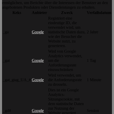
ermöglichen, um Berichte über die Interessen der Benutzer an den
angebotenen Produkten oder Dienstleistungen zu erhalten.
Keks
Anbieter
Zweck
Verfallsdatum
Registriert eine
eindeutige ID, die
verwendet wird, um
_ga
Google
statistische Daten dazu,
2 Jahre
wie der Besucher die
Website nutzt, zu
generieren.
Wird von Google
Analytics verwendet,
_gat
Google
um die
1 Tag
Anforderungsrate
einzuschränken
Wird verwendet, um
_gat_gtag_UA_#
Google
die Anforderungsrate
1 Minute
zu drosseln.
Dies ist ein Google
Analytics-
Sitzungscookie, mit
dem statistische Daten
zur Nutzung der
_gd#
Google
Session
Website generiert