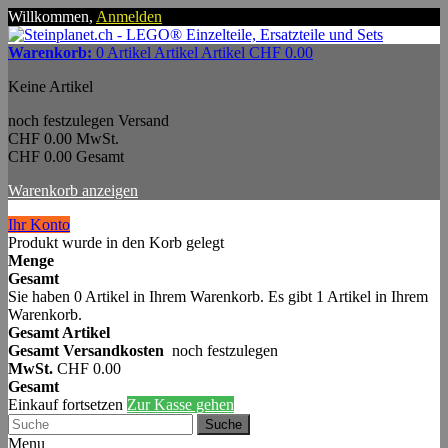
Willkommen,
Anmelden
Warenkorb:
0
Artikel
Artikel
Artikel
CHF 0.00
Keine Artikel
noch festzulegen
Versand
CHF 0.00
MwSt.
CHF 0.00
Gesamt
Warenkorb anzeigen
Ihr Konto
Produkt wurde in den Korb gelegt
Menge
Gesamt
Sie haben
0
Artikel in Ihrem Warenkorb.
Es gibt 1 Artikel in Ihrem
Warenkorb.
Gesamt Artikel
Gesamt Versandkosten
noch festzulegen
MwSt.
CHF 0.00
Gesamt
Einkauf fortsetzen
Zur Kasse gehen
Suche
Menu