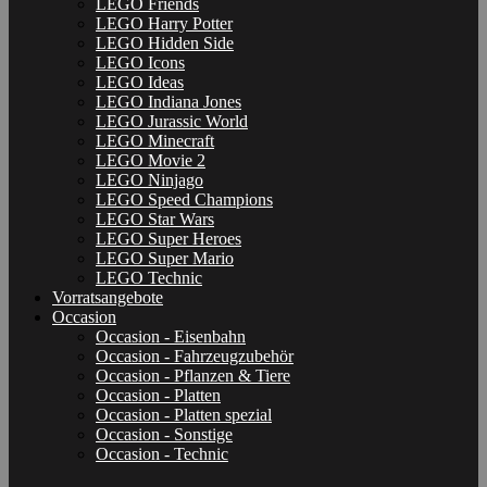
LEGO Friends
LEGO Harry Potter
LEGO Hidden Side
LEGO Icons
LEGO Ideas
LEGO Indiana Jones
LEGO Jurassic World
LEGO Minecraft
LEGO Movie 2
LEGO Ninjago
LEGO Speed Champions
LEGO Star Wars
LEGO Super Heroes
LEGO Super Mario
LEGO Technic
Vorratsangebote
Occasion
Occasion - Eisenbahn
Occasion - Fahrzeugzubehör
Occasion - Pflanzen & Tiere
Occasion - Platten
Occasion - Platten spezial
Occasion - Sonstige
Occasion - Technic