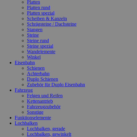
Platten
Platten rund
Platten spezial
Scheiben & Kanzeln
Schrägsteine / Dachsteine
Stangen
Steine
Steine rund
Steine spezial
Wandelemente
Winkel
Eisenbahn
Schienen
Achterbahn
Duplo Schienen
Zubehör für Duplo Eisenbahn
Fahrzeug
Felgen und Reifen
Kettenantrieb
Fahrzeugzubehör
Sonstige
Funktionselemente
Lochbalken
Lochbalken, gerade
Lochbalken, gewinkelt