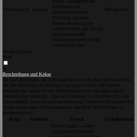
halten. Ermöglicht das
Speichern von
PrestaShop-#
spiln.ch
480 stunden
Informationen wie
Währung, Sprache,
Kundenkennung und
anderen Daten, die für das
ordnungsgemäße
Funktionieren des Shops
erforderlich sind.
Werbe-Cookies
Nein
Ja
Beschreibung und Kekse
Sie sind diejenigen, die Informationen über die Anzeigen sammeln,
die den Benutzern der Website angezeigt werden. Sie können
anonym sein, wenn sie nur Informationen über die angezeigten
Werbeflächen sammeln, ohne den Benutzer zu identifizieren, oder
personalisiert, wenn sie personenbezogene Daten des Benutzers des
Shops durch einen Dritten sammeln, um diese Werbeflächen zu
personalisieren.
Keks
Anbieter
Zweck
Verfallsdatum
Diese Cookies werden
von Google AdWords
verwendet, um Besucher