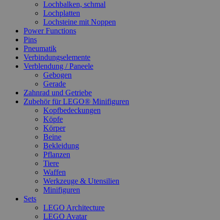
Lochbalken, schmal
Lochplatten
Lochsteine mit Noppen
Power Functions
Pins
Pneumatik
Verbindungselemente
Verblendung / Paneele
Gebogen
Gerade
Zahnrad und Getriebe
Zubehör für LEGO® Minifiguren
Kopfbedeckungen
Köpfe
Körper
Beine
Bekleidung
Pflanzen
Tiere
Waffen
Werkzeuge & Utensilien
Minifiguren
Sets
LEGO Architecture
LEGO Avatar