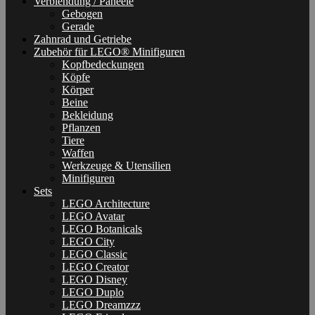
Verblendung / Paneele
Gebogen
Gerade
Zahnrad und Getriebe
Zubehör für LEGO® Minifiguren
Kopfbedeckungen
Köpfe
Körper
Beine
Bekleidung
Pflanzen
Tiere
Waffen
Werkzeuge & Utensilien
Minifiguren
Sets
LEGO Architecture
LEGO Avatar
LEGO Botanicals
LEGO City
LEGO Classic
LEGO Creator
LEGO Disney
LEGO Duplo
LEGO Dreamzzz