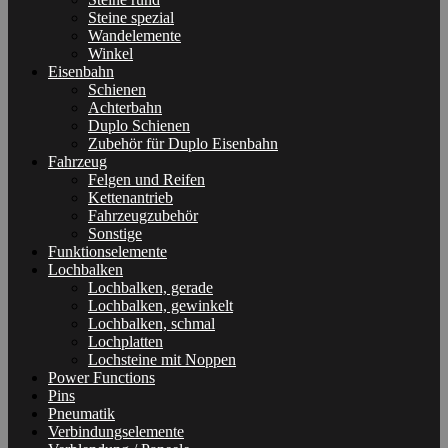
Steine spezial
Wandelemente
Winkel
Eisenbahn
Schienen
Achterbahn
Duplo Schienen
Zubehör für Duplo Eisenbahn
Fahrzeug
Felgen und Reifen
Kettenantrieb
Fahrzeugzubehör
Sonstige
Funktionselemente
Lochbalken
Lochbalken, gerade
Lochbalken, gewinkelt
Lochbalken, schmal
Lochplatten
Lochsteine mit Noppen
Power Functions
Pins
Pneumatik
Verbindungselemente