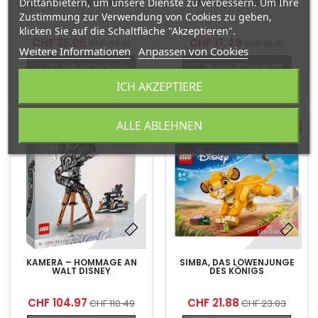
Drittanbietern, um unsere Dienste zu verbessern. Um Ihre
ELSA UND NOKKS EISSTALL
RAPUNZEL-SPIELUHR
Zustimmung zur Verwendung von Cookies zu geben,
klicken Sie auf die Schaltfläche "Akzeptieren".
CHF 35.06
CHF 17.49
CHF 36.91
CHF 18.41
Weitere Informationen
Anpassen von Cookies
In den Warenkorb
In den Warenkorb
ICH AKZEPTIERE
Zum Vergleich hinzufügen
Zum Vergleich hinzufügen
ALLE ABLEHNEN
-5%
-5%
KAMERA – HOMMAGE AN
SIMBA, DAS LÖWENJUNGE
WALT DISNEY
DES KÖNIGS
CHF 104.97
CHF 21.88
CHF 110.49
CHF 23.03